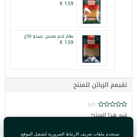
بهار لحم بعجين عبيدو 50غ
تقيمم الزبائن للمنتج
0/5
قيم هذا المنتج!
نستخدم ملفات تعريف الارتباط الضرورية لتشغيل الموقع،