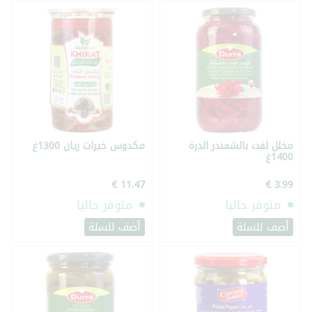
مخلل لفت بالشمندر الدرة
مكدوس خيرات ريان 1300غ
1400غ
متوفر حاليا
متوفر حاليا
أضف للسلة
أضف للسلة