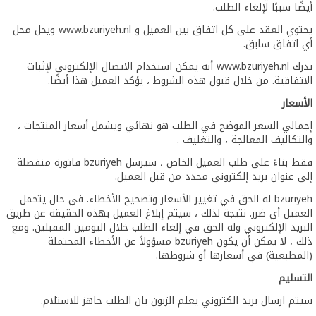
أيضًا سببًا لإلغاء الطلب.
يحتوي العقد على كل اتفاق بين العميل و www.bzuriyeh.nl ويحل محل
أي اتفاق سابق.
يدرك www.bzuriyeh.nl أنه يمكن استخدام الاتصال الإلكتروني لإثبات
الاتفاقية. من خلال قبول هذه الشروط ، يؤكد العميل هذا أيضًا.
الأسعار
إجمالي السعر الموضح في الطلب هو نهائي ويشمل أسعار المنتجات ،
والتكاليف المعالجة ، والتغليف .
فقط بناءً على طلب العميل الخاص ، سيرسل bzuriyeh فاتورة منفصلة
إلى عنوان بريد إلكتروني محدد من قبل العميل.
bzuriyeh له الحق في تغيير الأسعار وتصحيح الأخطاء. في حال يتحمل
العميل أي ضرر. نتيجة لذلك ، سيتم إبلاغ العميل بهذه الحقيقة عن طريق
البريد الإلكتروني وله الحق في إلغاء الطلب خلال اليومين المقبلين. ومع
ذلك ، لا يمكن أن يكون bzuriyeh مسؤولاً عن الأخطاء المحتملة
(المطبعية) في أسعارها أو شروطها.
التسليم
سيتم ارسال بريد الكتروني يعلم الزبون بان الطلب جاهز للاستلام.