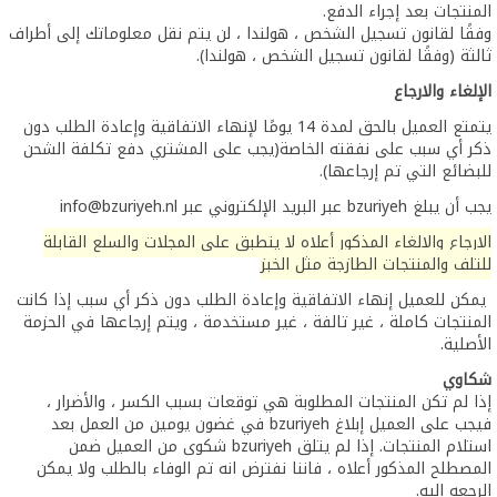
المنتجات بعد إجراء الدفع.
وفقًا لقانون تسجيل الشخص ، هولندا ، لن يتم نقل معلوماتك إلى أطراف
ثالثة (وفقًا لقانون تسجيل الشخص ، هولندا).
الإلغاء والارجاع
يتمتع العميل بالحق لمدة 14 يومًا لإنهاء الاتفاقية وإعادة الطلب دون
ذكر أي سبب على نفقته الخاصة(يجب على المشتري دفع تكلفة الشحن
للبضائع التي تم إرجاعها).
يجب أن يبلغ bzuriyeh عبر البريد الإلكتروني عبر
info@bzuriyeh.nl
الارجاع والالغاء المذكور أعلاه لا ينطبق على المجلات والسلع القابلة
للتلف والمنتجات الطازجة مثل الخبز
يمكن للعميل إنهاء الاتفاقية وإعادة الطلب دون ذكر أي سبب إذا كانت
المنتجات كاملة ، غير تالفة ، غير مستخدمة ، ويتم إرجاعها في الحزمة
الأصلية.
شكاوي
إذا لم تكن المنتجات المطلوبة هي توقعات بسبب الكسر ، والأضرار ،
فيجب على العميل إبلاغ bzuriyeh في غضون يومين من العمل بعد
استلام المنتجات. إذا لم يتلق bzuriyeh شكوى من العميل ضمن
المصطلح المذكور أعلاه ، فاننا نفترض انه تم الوفاء بالطلب ولا يمكن
الرجعه اليه.