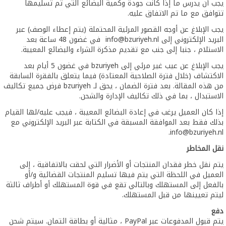
يجب أن يدرس ما إذا كانت جودة وكمية البضائع التي تم تسليمها
تتوافق مع ما تم الاتفاق عليه.
يجب الإبلاغ عن أوجه القصور المرئية المحتملة (يتم إعطاء الوصف) عبر
البريد الإلكتروني إلى
info@bzuriyeh.nl
في غضون 48 ساعة بعد
الاستلام ، جنبا إلى جنب مع تقديم مذكرة الشراء والبضائع المعيبة.
يجب الإبلاغ عن عيب غير مرئي إلى bzuriyeh في غضون 5 أيام بعد
الاكتشاف (خلال فترة الصلاحية المعتادة) فيما يتعلق بالفقرة السابقة
من هذه المقالة. بعد فترة الضمان ، يحق لـ bzuriyeh فرض جميع تكاليف
الاستبدال ، بما في ذلك تكاليف الإدارة والشحن.
إذا كان العميل يرغب في إعادة البضائع المعيبة ، فيجب عليه/لها القيام
بذلك فقط بعد الموافقة المسبقة في الكتابة عبر البريد الإلكتروني مع
.
info@bzuriyeh.nl
نقل المخاطر
يتم نقل خطر فقدان المنتجات أو الأضرار التي لحقت بالاتفاقية ، إلى
العميل في اللحظة التي يتم فيها تسليم المنتجات القضائية و/أو
بالفعل إلى المستهلك وبالتالي تقع في قوة المستهلك أو أطراف ثالثة
ليتم تعيينها من قبل المستهلك.
دفع
يتم قبول المدفوعات عبر PayPal ، مثالية أو بطاقة ائتمان. سيتم شحن