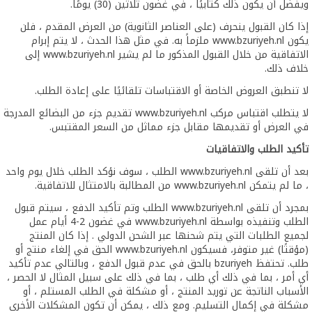
ويفضل أن يكون ذلك كتابيًا ، في غضون ثلاثين (30) يومًا.
إذا كان القبول ينحرف (على العناصر الثانوية) من العرض المقدم ، فلن
يكون www.bzuriyeh.nl ملزماً به. في مثل هذا الحدث ، لا يتم إبرام
الاتفاقية من خلال القبول المذكور ما لم يشير www.bzuriyeh.nl إلى
خلاف ذلك.
لا تنطبق العروض الخاصة أو الاقتباسات تلقائيًا على إعادة الطلب.
لا يتطلب اقتباس مركب www.bzuriyeh.nl تقديم جزء من البضائع المدرجة
في العرض أو تقديمها مقابل جزء مماثل من السعر المقتبس.
تأكيد الطلب والاتفاقيات
بعد أن تلقى www.bzuriyeh.nl الطلب ، سوف نؤكد الطلب خلال يوم واحد
، ما لم يتمكن www.bzuriyeh.nl من المطالبة بالامتثال للاتفاقية.
بمجرد أن تلقى www.bzuriyeh.nl الطلب وتم تأكيد الدفع ، سيتم قبول
الطلب وتنفيذه بواسطة www.bzuriyeh.nl في غضون 2-4 أيام عمل
لجميع الطلبات التي يتم شحنها عبر الشحن الدولي . إذا كان المنتج
(مؤقتًا) غير متوفر، فسيكون www.bzuriyeh.nl الحق في إلغاء منتج أو
طلب. تحتفظ bzuriyeh بالحق في عدم قبول الدفع ، وبالتالي عدم تأكيد
أي أمر ، بما في ذلك أي طلب ، بما في ذلك على سبيل المثال لا الحصر ،
الأسباب الناتجة عن توريد المنتج ، أو مشكلة في الطلب المستلم ، أو
مشكلة في إكمال التسليم. ومع ذلك ، يمكن أن تكون المشكلات الأخرى