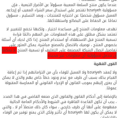
عندما يكون منتج السلعة المعيبة مسؤولاً عن الأضرار التبعية ، فإن
مسؤولية bzuriyeh تقتصر على استبدال سعر الشراء المعيب أو إرجاعه.
العميل مسؤول شخصيًا عن اختياره للمنتجات ، وبعد التسليم ، مسؤول
تمامًا عن الحفاظ على البضائع واستهلاكها.
تهدف معلومات المنتج إلى مساعدة اختيار ، ولكنها تخضع للتغيير. لا
تعتمد بشكل مطلق على هذه المعلومات. من المهم دائمًا قراءة
تسمية المنتج قبل الاستهلاك أو استخدام المنتج. إذا كان لديك أي أسئلة
بخصوص المنتج ، نوصيك بالاتصال بالمصنع مباشرة. يمكن العثور على
تفاصيل اتصال الشركة المصنعة على التغليف أو تسمية المنتج.
لا يمكننا
أن نتحمل مسؤولية أي معلومات غير صحيحة
القوى القهرية
ولا يُعقد bzuriyeh ولا العميل للوفاء بأي من التزاماتهم إذا تم إعاقة
القيام بذلك بسبب أي ظرف مع عدم وجود خطأ خاص بهم والذي لا يمكن
أن يعزى إليهم بموجب القانون أو الإجراء القانوني أو الممارسة المقبولة
عمومًا.
بالإضافة إلى أحكام القانون والقانون الذي صنعه القاضي في هذا الصدد
، يجب أن تكون القاعدة القاهرة في الشروط والأحكام العامة الحالية
مفهومة على أنها أي ظرف خارجي ، سواء كان ذلك متصلاً أم لا ، والتي
لا يمكن أن يكون لها bzuriyeh أي تأثير ولكن الذي يمنع توفير من الوفاء
بالالتزامات.