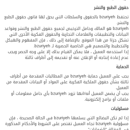
حقوق الطبع والنشر
تحتفظ bzuriyeh بالحقوق والسلطات التي يحق لها قانون حقوق الطبع
والنشر.
bzuriyeh هو المالك وحامل الترخيص لجميع حقوق الطبع والنشر وقواعد
البيانات والتطبيقات والعلامات التجارية والحقوق الفكرية الأخرى التي
تشكل جزءًا من هذا الموقع. بالإضافة إلى ذلك ، فإن المفهوم والهيكل
والتخطيط والتصميم هي الخاصية الحصرية لـ bzuriyeh.
إذا استخدمه العميل ، فلا يمكن القيام بذلك إلا على وجه الحصر ويجب
عدم إعادة إنتاجه أو الإعلان عنه أو تقديمه إلى أطراف ثالثة
الحماية
يجب على العميل حماية bzuriyeh من المطالبات المقدمة من أطراف
ثالثة بشأن حقوق الملكية الفكرية على المواد أو البيانات المقدمة من
العميل.
يجب أن يضمن العميل أنه/انها تزود bzuriyeh بأي حامل معلومات أو
ملفات أو برامج إلكترونية.
مسئوليات
إذا لم تكن البضائع التي يسلمها bzuriyeh في الحالة الصحيحة ، فإن
مسؤولية bzuriyeh تجاه العميل تقتصر على الشروط والأحكام المذكورة
في المقالة "الضمانات".