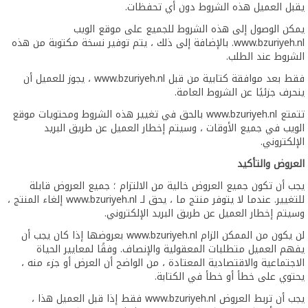
يقبل العميل هذه الشروط دون أي تحفظات.
يمكن الوصول إلى هذه الشروط للجميع على موقع الويب
www.bzuriyeh.nl. بالإضافة إلى ذلك ، يتم توفير نسخة مكتوبة من هذه
الشروط عند الطلب.
فقط بعد موافقة كتابية من قبل www.bzuriyeh.nl ، يجوز للعميل أن
ينحرف جزئيًا عن الشروط العامة.
تتمتع www.bzuriyeh.nl بالحق في تغيير هذه الشروط ومحتويات موقع
الويب في جميع الأوقات ، وسيتم إخطار العميل عن طريق البريد
الإلكتروني.
العروض والتأكيد
يجب أن تكون جميع العروض خالية من الالتزام ؛ جميع العروض قابلة
للتغيير. عندما لا يتوفر منتج ما ، يحق لـ www.bzuriyeh.nl إلغاء المنتج ،
وسيتم إخطار العميل عن طريق البريد الإلكتروني.
لن يكون من الممكن الزام www.bzuriyeh.nl بعروضها إذا كان يجب أن
يفهم العميل متطلبات المعقولية والإنصاف. وفقًا لمعايير الحياة
الاجتماعية والاقتصادية المعتادة ، من الواضح أن العرض أو جزء منه ،
يحتوي على خطأ أو خطأ في الكتابة.
يجب أن تربط العروض www.bzuriyeh.nl فقط إذا قبل العميل هذا ،