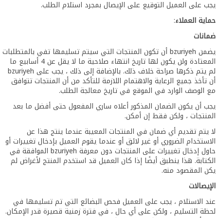
يجب على العميل التوقيع على الإيصال بمجرد استلام الطلب.
حماية العملاء
:
ضمانات
يضمن bzuriyeh أن تكون المنتجات التي سيتم تسليمها تفي بالمتطلبات
المعتادة ولن يكون لها تاريخ انتهاء صلاحية ما لا يقل عن 4 أسابيع ما
لم يتم ذكرها صراحة خلاف ذلك. بالإضافة إلى ذلك ، يجب على bzuriyeh
أن تأخذ جميع الرعاية والاهتمام اللازمة للتأكد من أن المنتجات تتوافق
مع الوصف الوارد في الموقع في تاريخ معالجة الطلب.
يجب أن يكون الضمان المذكور أعلاه ساري المفعول حتى أفضل ما بعد
المنتجات ، ولكن فقط إن أمكن.
لا يتم تقديم أي ضمان في المنتجات المعيبة عندما ينتج هذا عن
الاستخدام الضروري أو غير لائق أو عندما يقوم العميل بإدخال تغييرات أو
حاول إدخال تغييرات على المنتجات دون معرفة bzuriyeh الموافقة في
الكتابة. هذا ينطبق أيضًا إذا كان العميل قد استخدم المنتج لأغراض لم
يكن المقصود منه.
الإيصالات
عند الاستلام ، يجب على العميل فحص البضائع التي تم تسليمها في
لحظة التسليم ، ولكن على أي حال ، في فترة زمنية قصيرة قدر الإمكان.