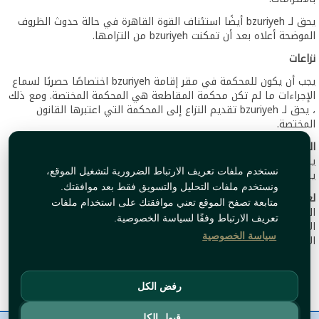
يحق لـ bzuriyeh أيضًا استئناف القوة القاهرة في حالة حدوث الظروف
الموضحة أعلاه بعد أن تمكنت bzuriyeh من التزامها.
نزاعات
يجب أن يكون للمحكمة في مقر إقامة bzuriyeh اختصاصًا حصريًا لسماع
الإجراءات ما لم تكن محكمة المقاطعة هي المحكمة المختصة. ومع ذلك
، يحق لـ bzuriyeh تقديم النزاع إلى المحكمة التي اعتبرها القانون
المختصة.
القانون الواجب التطبيق
ينطبق القانون الهولندي على كل اتفاقية بين bzuriyeh والعميل.
نستخدم ملفات تعريف الارتباط الضرورية لتشغيل الموقع،
يسود النص الهولندي لهذه الشروط والأحكام على أي ترجمة منها.
ونستخدم ملفات التحليل والتسويق فقط بعد موافقتك.
لغة
متابعة تصفح الموقع تعني موافقتك على استخدام ملفات
اللغة الرسمية للعقود وجميع المعاملات في الموقع هي الهولندية أو
تعريف الارتباط وفقًا لسياسة الخصوصية.
الإنجليزية. ومع ذلك ، فإن أي لغات أخرى على الموقع هي لسهولة
سياسة الخصوصية
الاستخدام .
رفض الكل
قبول الكل