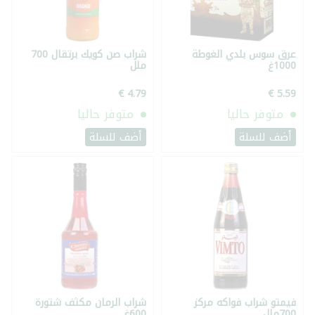
عرق سوس بلدي الغوطة
شراب صن كويك برتقال 700
1000غ
ملل
متوفر حاليا
متوفر حاليا
أضف للسلة
أضف للسلة
فيمتو شراب فواكه مركز
شراب الرمان مكثف شتورة
700ملل
600غ