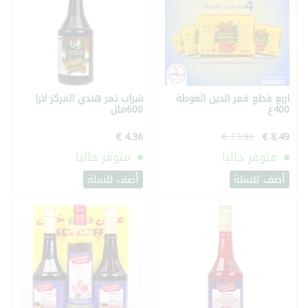
اربع قطع قمر الدين الغوطة
شراب تمر هندي المركز لارا
400غ
600ملل
متوفر حاليا
متوفر حاليا
أضف للسلة
أضف للسلة