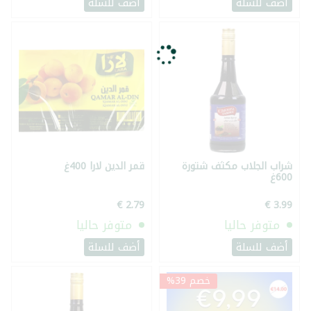
أضف للسلة
أضف للسلة
شراب الجلاب مكثف شتورة
قمر الدين لارا 400غ
600غ
متوفر حاليا
متوفر حاليا
أضف للسلة
أضف للسلة
خصم 39%