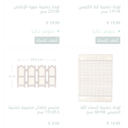
لوحة خشبية آية الكرسي
لوحة خشبية سورة الإخلاص
18×17 سم
39×27 سم
متوفر حاليا
متوفر حاليا
أضف للسلة
أضف للسلة
لوحة خشبية أسماء الله
مجسم بارافان مشربية خشبية
الحسنى 56×40 سم
25.5×15 سم