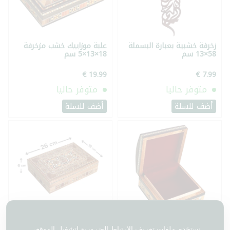
زخرفة خشبية بعبارة البسملة
علبة موزاييك خشب مزخرفة
58×13 سم
18×13×5 سم
متوفر حاليا
متوفر حاليا
أضف للسلة
أضف للسلة
علبة موزاييك خشب 14×14×7
علبة موزاييك خشب 26×18×6
نستخدم ملفات تعريف الارتباط الضرورية لتشغيل الموقع،