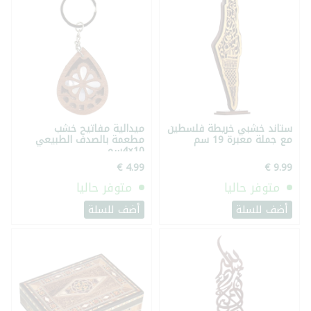
ستاند خشبي خريطة فلسطين
ميدالية مفاتيح خشب
مع جملة معبرة 19 سم
مطعمة بالصدف الطبيعي
10×4سم
متوفر حاليا
متوفر حاليا
أضف للسلة
أضف للسلة