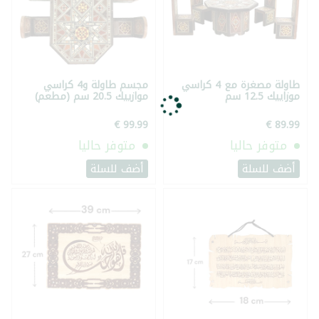
طاولة مصغرة مع 4 كراسي
مجسم طاولة و4 كراسي
موزاييك 12.5 سم
موازييك 20.5 سم (مطعم)
متوفر حاليا
متوفر حاليا
أضف للسلة
أضف للسلة