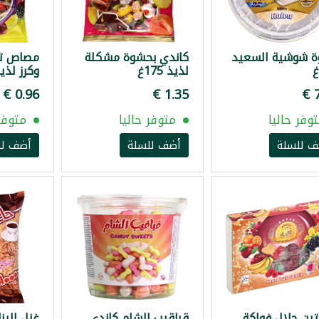
ة شوشية السعيد
كاندي بحشوة مشكلة
مصاص تو
لذيذ 175غ
وكرز لذيذ 8 ق
وفر حاليا
متوفر حاليا
متوفر 
ف للسلة
أضف للسلة
أضف لل
تين حلال فواكة
قباقيب الشام كاندي
غزل البنا