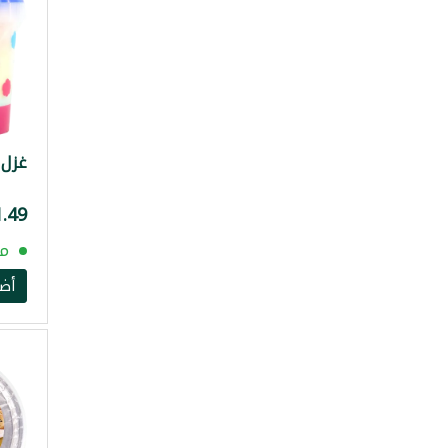
غزل ا
مت
أض