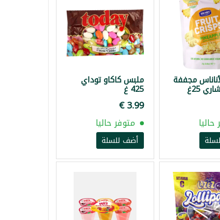
أناناس مجففة
ملبس كاكاو توداي
اري 25غ
425 غ
حاليا
متوفر حاليا
سلة
أضف للسلة