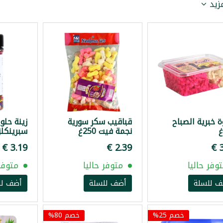
مزيد
ة خبرية الصباح
قباقيب سكر سورية
زينة حلو
نجمة فيت 250غ
سبرينكلز 85
وفر حاليا
متوفر حاليا
متوفر 
ف للسلة
أضف للسلة
أضف لل
خصم 25%
خصم 80%