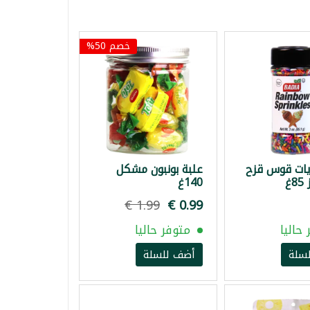
خصم 50%
يات قوس قزح
علبة بونبون مشكل
غ
140غ
حاليا
متوفر حاليا
سلة
أضف للسلة