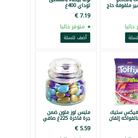
ر ملفوفة حاج
توداي 400غ
حاليا
متوفر حاليا
سلة
أضف للسلة
فيكس ستيك
ملبس لوز ملون ضمن
لفواكه إلفان
جرة فاخرة 225غ صافي