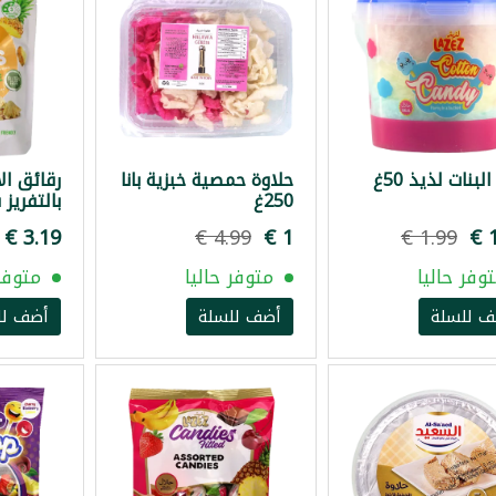
لبنات لذيذ 50غ
حلاوة حمصية خبزية بانا
رقائق ال
250غ
بالتفريز ش
وفر حاليا
متوفر حاليا
متوفر 
ف للسلة
أضف للسلة
أضف لل