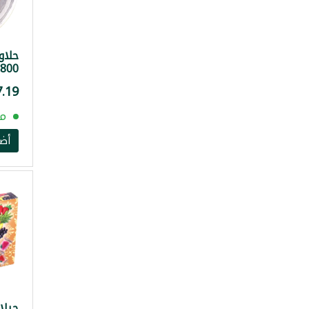
حلاو
800غ
مت
أض
جيلا