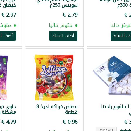
3غ
سويتس 250غ
خيطان غي
عبده 350غ
وفر حاليا
متوفر حاليا
متوفر 
ف للسلة
أضف للسلة
أضف لل
 الحلقوم راحتنا
مصاص فواكه لذيذ 8
حلوى تو
قطعة
مشكلة با
800غ
1 Review