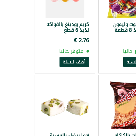
ت وليمون
كريم بودينغ بالفواكه
طعة
لذيذ 6 قطع
حاليا
متوفر حاليا
سلة
أضف للسلة
ت بالكاكاو
نوغا بيضاء بالفستق