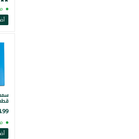
مت
أض
قطع
مت
أض