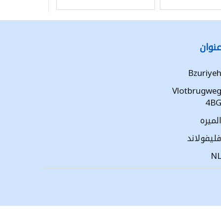
نوان
Bzuriye
Vlotbrugwe
4B
لميره
ليفولاند
N