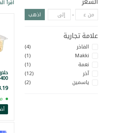
السعر
اقرأ ال
-
اذهب
علامة تجارية
الفاخر
(4)
(1)
Makki
نعمة
(1)
حلاو
آخر
(12)
400غ
ياسمين
(2)
مت
أض