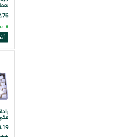
نعمة 00
مت
أض
راحة
مكي