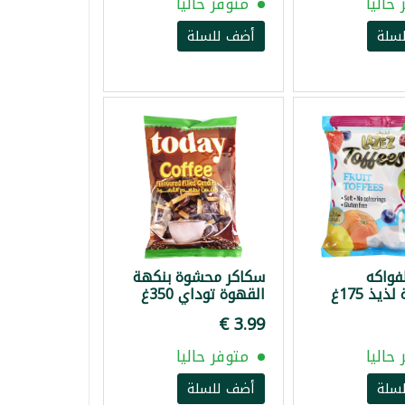
حاليا
متوفر حاليا
سلة
أضف للسلة
فواكه
سكاكر محشوة بنكهة
يذ 175غ
القهوة توداي 350غ
حاليا
متوفر حاليا
سلة
أضف للسلة