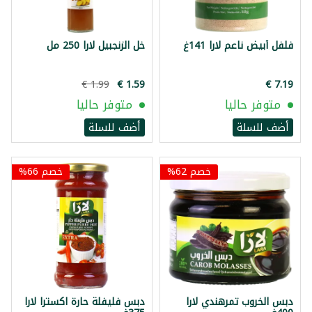
فلفل أبيض ناعم لارا 141غ
خل الزنجبيل لارا 250 مل
متوفر حاليا
متوفر حاليا
أضف للسلة
أضف للسلة
خصم 62%
خصم 66%
دبس الخروب تمرهندي لارا
دبس فليفلة حارة اكسترا لارا