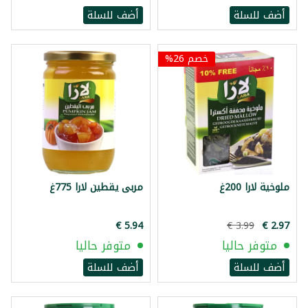
أضف للسلة
أضف للسلة
خصم 26%
ملوخية لارا 200غ
مربى يقطين لارا 775غ
متوفر حاليا
متوفر حاليا
أضف للسلة
أضف للسلة