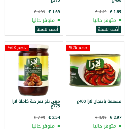
400غ
375غ
متوفر حاليا
متوفر حاليا
أضف للسلة
أضف للسلة
خصم 26%
خصم 68%
مسقعة باذنجان لارا 400غ
مربى بلح تمر حبة كاملة لارا
775غ
متوفر حاليا
متوفر حاليا