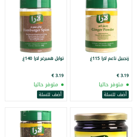
زنجبيل ناعم لارا 115غ
توابل همبرغر لارا 140غ
متوفر حاليا
متوفر حاليا
أضف للسلة
أضف للسلة