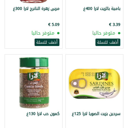
بامية بالزيت لارا 400غ
مربى زهرة النانرج لارا 300غ
متوفر حاليا
متوفر حاليا
أضف للسلة
أضف للسلة
سردين بزيت الصويا لارا 125غ
كمون حب لارا 130غ