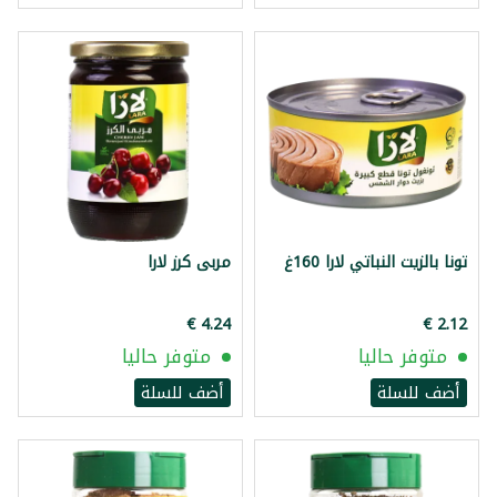
تونا بالزيت النباتي لارا 160غ
مربى كرز لارا
متوفر حاليا
متوفر حاليا
أضف للسلة
أضف للسلة