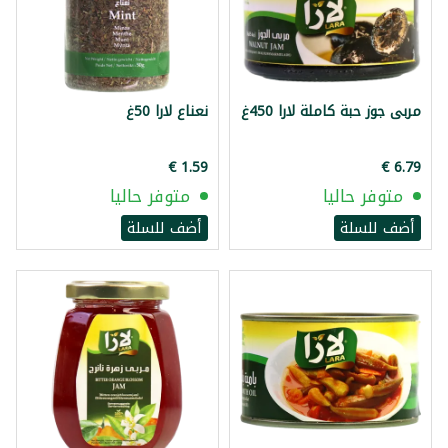
مربى جوز حبة كاملة لارا 450غ
نعناع لارا 50غ
متوفر حاليا
متوفر حاليا
أضف للسلة
أضف للسلة