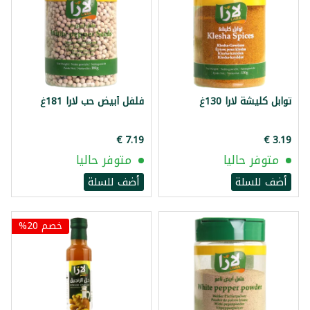
توابل كليشة لارا 130غ
فلفل أبيض حب لارا 181غ
متوفر حاليا
متوفر حاليا
أضف للسلة
أضف للسلة
خصم 20%