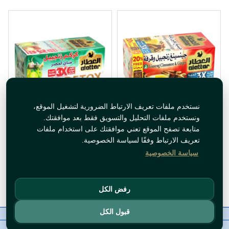
نستخدم ملفات تعريف الارتباط الضرورية لتشغيل الموقع،
زنجبيل و قرفة وجينسينغ
خلطة اعشاب ديتوكس كركم
ونستخدم ملفات التحليل والتسويق فقط بعد موافقتك.
العطار 20 ظرف
زنجبيل وشاي اخضر العطار 24
متابعة تصفح الموقع تعني موافقتك على استخدام ملفات
ظرف
تعريف الارتباط وفقًا لسياسة الخصوصية.
سياسة الخصوصية
متوفر حاليا
متوفر حاليا
أضف للسلة
أضف للسلة
رفض الكل
قبول الكل
معلومات عنا
رقم الاتصال
سياسات
ال WhatsApp
حقوق النشر©
BZORIA 2026