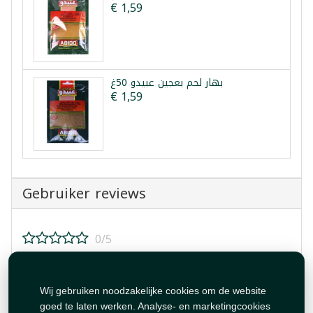
€ 1,59
بهار لحم بعجين عبيدو 50غ
€ 1,59
Gebruiker reviews
0/5
Beoordeel dit product!
Wij gebruiken noodzakelijke cookies om de website
goed te laten werken. Analyse- en marketingcookies