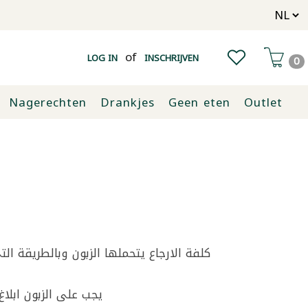
of
LOG IN
INSCHRIJVEN
0
Nagerechten
Drankjes
Geen eten
Outlet
يجب على الزبون ابلاغ بزورية هولندا عن المرتجعات من خلال الواتساب او الايميل قبل انتهاء مدة الـ14 يوم 0031621331111واتساب