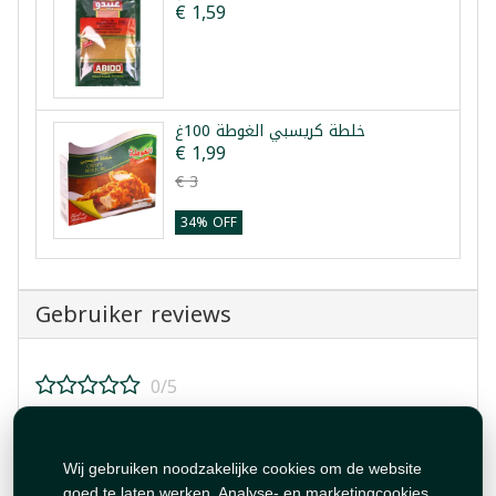
€ 1,59
خلطة كريسبي الغوطة 100غ
€ 1,99
€ 3
34% OFF
Gebruiker reviews
0/5
Beoordeel dit product!
Wij gebruiken noodzakelijke cookies om de website
goed te laten werken. Analyse- en marketingcookies