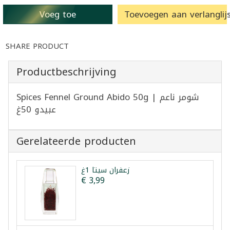
Voeg toe
Toevoegen aan verlanglijs
SHARE PRODUCT
Productbeschrijving
Spices Fennel Ground Abido 50g | شومر ناعم
عبيدو 50غ
Gerelateerde producten
زعفران سيتا 1غ
€ 3,99