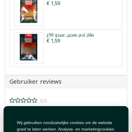
€ 1,59
بهار لحم بعجين عبيدو 50غ
€ 1,59
Gebruiker reviews
0/5
Beoordeel dit product!
Wij gebruiken noodzakelijke cookies om de website
goed te laten werken. Analyse- en marketingcookies