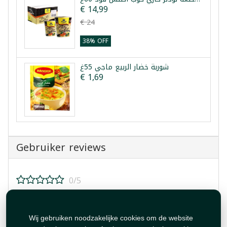
€ 14,99
€ 24
38% OFF
شوربة خضار الربيع ماجي 55غ
€ 1,69
Gebruiker reviews
0/5
Beoordeel dit product!
Wij gebruiken noodzakelijke cookies om de website