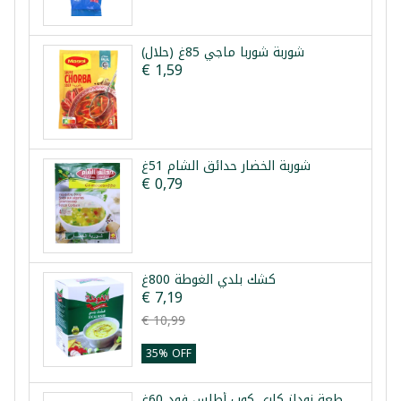
شوربة شوربا ماجي 85غ (حلال)
€ 1,59
شوربة الخضار حدائق الشام 51غ
€ 0,79
كشك بلدي الغوطة 800غ
€ 7,19
€ 10,99
35% OFF
طرد 24 قطعة نودلز كاري كوب أطلس فود 60غ