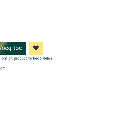
7
Voeg toe
 om dit product te beoordelen
UCT