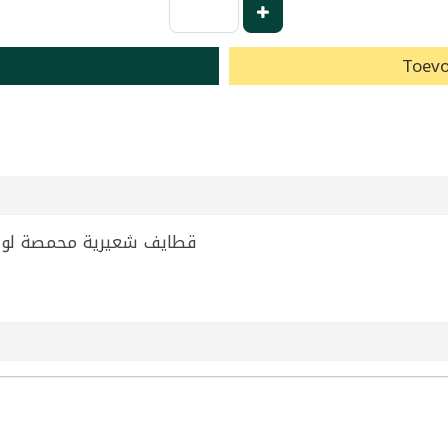
Toevo
 Katayif Lorena 200g | قطايف شعيرية محمصة لورينا 200غ