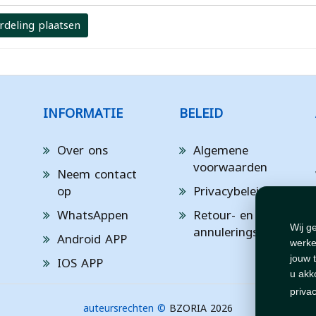
rdeling plaatsen
INFORMATIE
BELEID
Over ons
Algemene
voorwaarden
Neem contact
op
Privacybeleid
WhatsAppen
Retour- en
annuleringsbeleid
Wij g
Android APP
werke
IOS APP
jouw 
u akk
priva
auteursrechten ©
BZORIA 2026