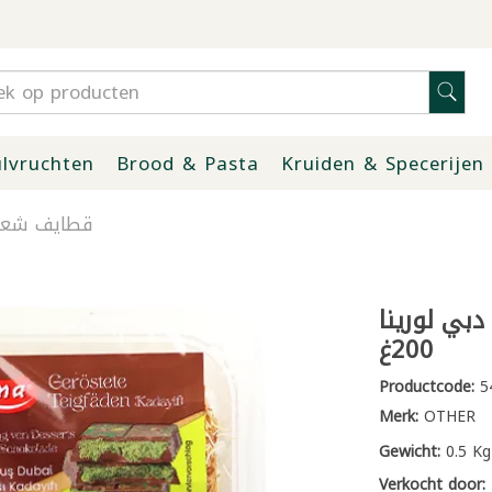
lvruchten
Brood & Pasta
Kruiden & Specerijen
قطايف شعيري
بي لورينا
200غ
Productcode:
5
Merk:
OTHER
Gewicht:
0.5 Kg
Verkocht door: