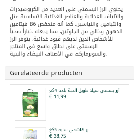
يحتوي الرز البسمتي على العديد من الكربوهيدرات
والألياف الغذائية والعناصر الغذائية الأساسية مثل
فيتامين B6 والثيامين والنياسين. كما أنه منخفض
الدهون وخالي من الجلوتين، مما يجعله خياراً صحياً
للأشخاص الذين لديهم قيود غذائية. يتوفر الرز
البسمتي على نطاق واسع في المتاجر
والسوبرماركت في الأصناف البيضاء والبنية.
Gerelateerde producten
أرز بسمتي سيلا طويل الحبة بلدنا 4كغ
€ 11,99
رز هاشمي سايه 5كغ
€ 38,75