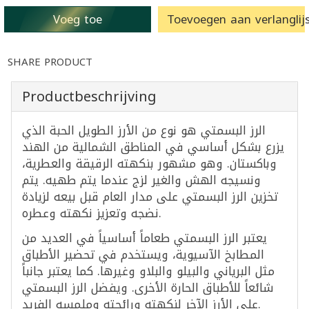
Voeg toe
Toevoegen aan verlanglijs
SHARE PRODUCT
Productbeschrijving
الرز البسمتي هو نوع من الأرز الطويل الحبة الذي
يزرع بشكل أساسي في المناطق الشمالية من الهند
وباكستان. وهو مشهور بنكهته الرقيقة والعطرية،
ونسيجه الهش والغير لزج عندما يتم طهيه. يتم
تخزين الرز البسمتي على مدار العام قبل بيعه لزيادة
نضجه وتعزيز نكهته وعطره.
يعتبر الرز البسمتي طعاماً أساسياً في العديد من
المطابخ الآسيوية، ويستخدم في تحضير الأطباق
مثل البرياني والبيلو والبلاو وغيرها. كما يعتبر جانباً
شائعاً للأطباق الحارة الأخرى. ويفضل الرز البسمتي
على الأرز الآخر لنكهته ورائحته وملمسه الفريد.