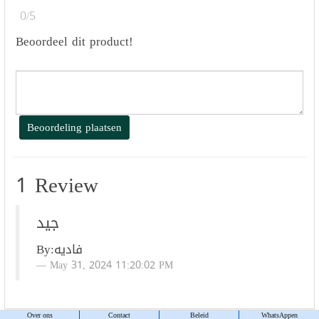
0/5
Beoordeel dit product!
Beoordeling plaatsen
1 Review
جيد
By:
فاديه
May 31, 2024 11:20:02 PM
Over ons
Contact
Beleid
WhatsAppen