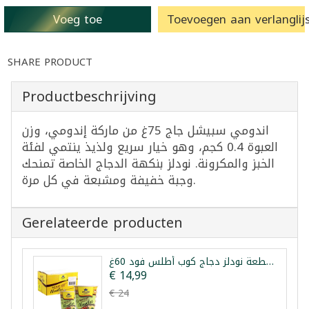
Voeg toe
Toevoegen aan verlanglijs
SHARE PRODUCT
Productbeschrijving
اندومي سبيشل جاج 75غ من ماركة إندومي، وزن
العبوة 0.4 كجم، وهو خيار سريع ولذيذ ينتمي لفئة
الخبز والمكرونة. نودلز بنكهة الدجاج الخاصة تمنحك
وجبة خفيفة ومشبعة في كل مرة.
Gerelateerde producten
طرد 24 قطعة نودلز دجاج كوب أطلس فود 60غ
€ 14,99
€ 24