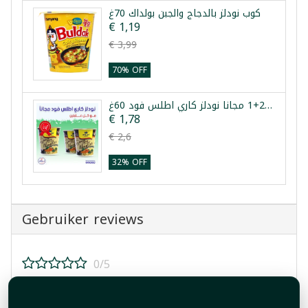
كوب نودلز بالدجاج والجبن بولداك 70غ
€ 1,19
€ 3,99
70% OFF
عرض 2+1 مجانا نودلز كاري اطلس فود 60غ
€ 1,78
€ 2,6
32% OFF
Gebruiker reviews
0/5
Beoordeel dit product!