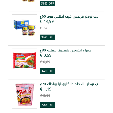
38% OFF
طرد 24 قطعة نودلز قريدس كوب أطلس فود 60غ
€ 14,99
€ 24
38% OFF
حمراء اندومي شعيرية مقلية 80غ
€ 0,59
€ 0,89
34% OFF
كوب نودلز بالدجاج والكاربونارا بولداك 70غ
€ 1,19
€ 3,99
70% OFF