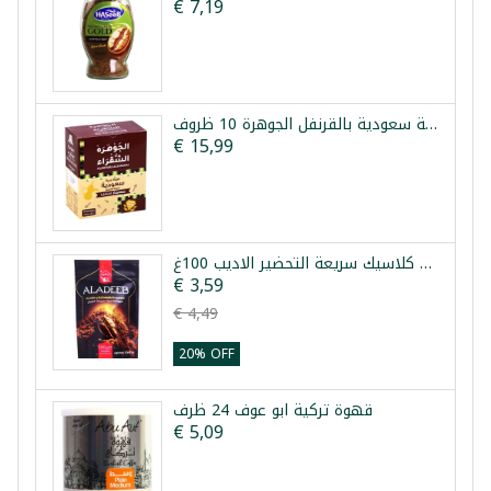
€ 7,19
قهوة عربية سعودية بالقرنفل الجوهرة 10 ظروف
€ 15,99
قهوة كلاسيك سريعة التحضير الاديب 100غ
€ 3,59
€ 4,49
20% OFF
قهوة تركية ابو عوف 24 ظرف
€ 5,09