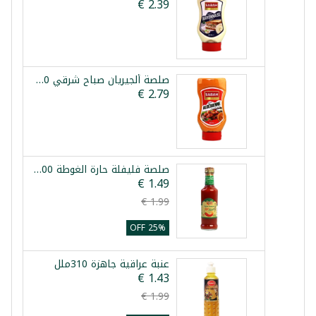
صلصة ألجيريان صباح شرقي 500مل
صلصة فليفلة حارة الغوطة 200مل
25% OFF
عنبة عراقية جاهزة 310ملل