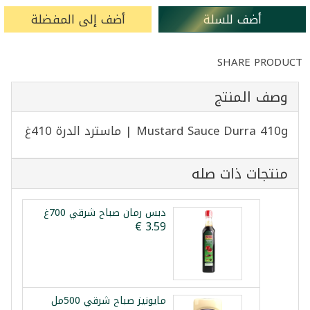
أضف للسلة
أضف إلى المفضلة
SHARE PRODUCT
وصف المنتج
Mustard Sauce Durra 410g | ماسترد الدرة 410غ
منتجات ذات صله
دبس رمان صباح شرقي 700غ
مايونيز صباح شرقي 500مل