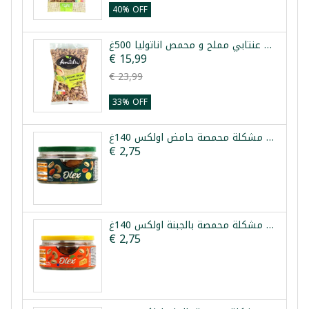
40% OFF
فستق عنتابي مملح و محمص اناتوليا 500غ
€ 15,99
€ 23,99
33% OFF
مكسرات مشكلة محمصة حامض اولكس 140غ
€ 2,75
مكسرات مشكلة محمصة بالجبنة اولكس 140غ
€ 2,75