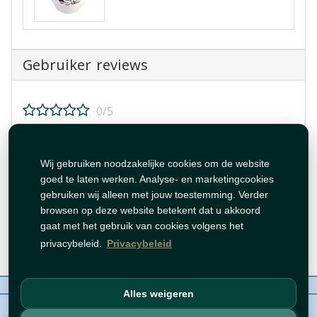
Gebruiker reviews
0/5
Beoordeel dit product!
Wij gebruiken noodzakelijke cookies om de website
goed te laten werken. Analyse- en marketingcookies
gebruiken wij alleen met jouw toestemming. Verder
browsen op deze website betekent dat u akkoord
gaat met het gebruik van cookies volgens het
Beoordeling plaatsen
privacybeleid.
Privacybeleid
Over ons
Contact
Beleid
WhatsAppen
Alles weigeren
auteursrechten©
BZORIA 2026