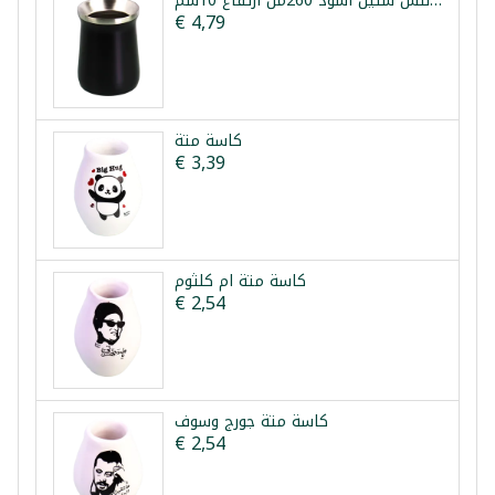
كوب متة حراري ستانلس ستيل أسود 260مل ارتفاع 10سم
€ 4,79
كاسة متة
€ 3,39
كاسة متة ام كلثوم
€ 2,54
كاسة متة جورج وسوف
€ 2,54