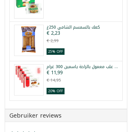
كعك بالسمسم الشامي 250غ
€ 2,23
€ 2,99
25% OFF
خمس علب معمول بالراحة ياسمين 300 غرام
€ 11,99
€ 14,95
20% OFF
Gebruiker reviews