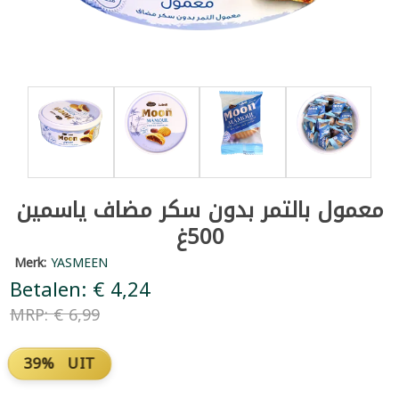
معمول بالتمر بدون سكر مضاف ياسمين
500غ
Merk:
YASMEEN
Betalen: € 4,24
MRP: € 6,99
39% UIT