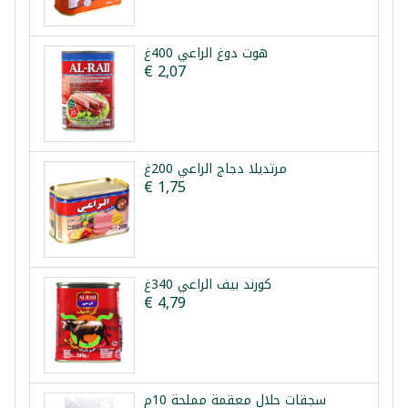
هوت دوغ الراعي 400غ
€ 2,07
مرتديلا دجاج الراعي 200غ
€ 1,75
كورند بيف الراعي 340غ
€ 4,79
سجقات حلال معقمة مملحة 10م