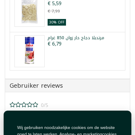
€ 5,59
€ 7,99
30% OFF
مرتديلا دجاج حار زوان 850 غرام
€ 6,79
Gebruiker reviews
0/5
Beoordeel dit product!
Wij gebruiken noodzakelijke cookies om de website
goed te laten werken. Analyse- en marketingcookies