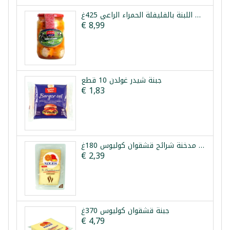
كرات اللبنة بالفليفلة الحمراء الراعي 425غ
€ 8,99
جبنة شيدر غولدن 10 قطع
€ 1,83
جبنة مدخنة شرائح قشقوان كوليوس 180غ
€ 2,39
جبنة قشقوان كوليوس 370غ
€ 4,79