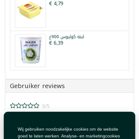
€ 4,79
لبنة كوليوس 900غ
€ 6,39
Gebruiker reviews
0/5
Beoordeel dit product!
Wij gebruiken noodzakelijke cookies om de website
goed te laten werken. Analyse- en marketingcookies