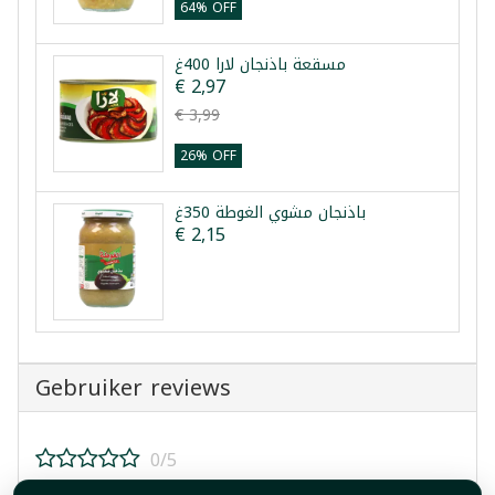
64% OFF
مسقعة باذنجان لارا 400غ
€ 2,97
€ 3,99
26% OFF
باذنجان مشوي الغوطة 350غ
€ 2,15
Gebruiker reviews
0/5