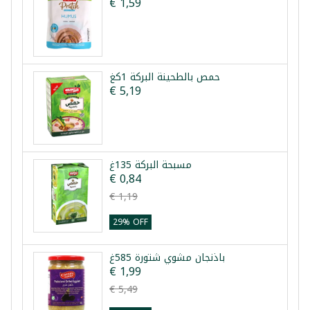
€ 1,59
حمص بالطحينة البركة 1كغ
€ 5,19
مسبحة البركة 135غ
€ 0,84
€ 1,19
29% OFF
باذنجان مشوي شتورة 585غ
€ 1,99
€ 5,49