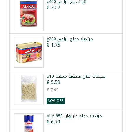
هوت دوغ الراعي 400غ
€ 2,07
مرتديلا دجاج الراعي 200غ
€ 1,75
سجقات حلال معقمة مملحة 10م
€ 5,59
€ 7,99
30% OFF
مرتديلا دجاج حار زوان 850 غرام
€ 6,79