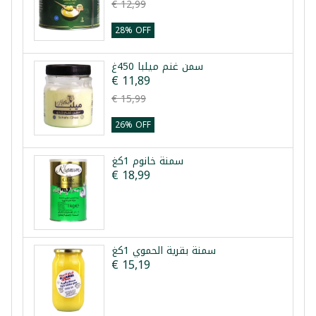
€ 12,99
28% OFF
سمن غنم ميلبا 450غ
€ 11,89
€ 15,99
26% OFF
سمنة خانوم 1كغ
€ 18,99
سمنة بقرية الحموي 1كغ
€ 15,19