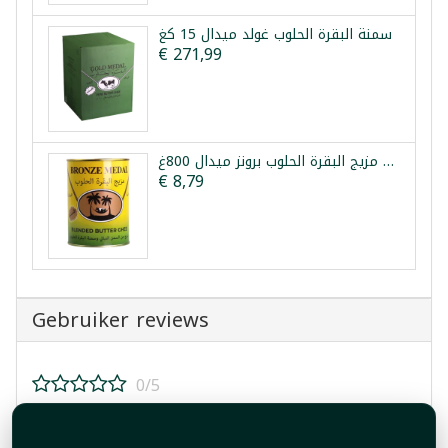
سمنة البقرة الحلوب غولد ميدال 15 كغ
€ 271,99
سمن مزيج البقرة الحلوب برونز ميدال 800غ
€ 8,79
Gebruiker reviews
0/5
Beoordeel dit product!