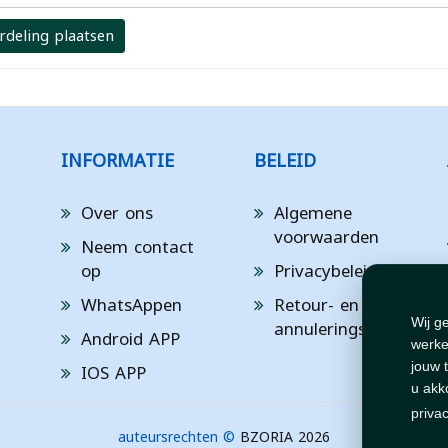
rdeling plaatsen
INFORMATIE
BELEID
Over ons
Algemene
voorwaarden
Neem contact
op
Privacybeleid
WhatsAppen
Retour- en
annuleringsbeleid
Wij g
Android APP
werke
IOS APP
jouw 
u akk
priva
auteursrechten ©
BZORIA 2026