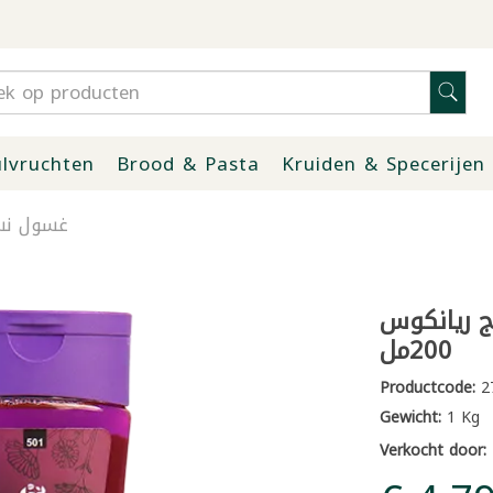
lvruchten
Brood & Pasta
Kruiden & Specerijen
غسول نسائ
ج ريانكوس
200مل
Productcode:
2
Gewicht:
1 Kg
Verkocht door: