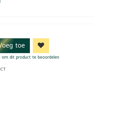
9
Voeg toe
 om dit product te beoordelen
UCT