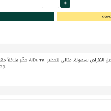
Toevo
عبوة 350 غراماً تأتي مع قالب عملي ل
وجبة نباتية سريعة بنكهة شرق أوسطية أصيلة.