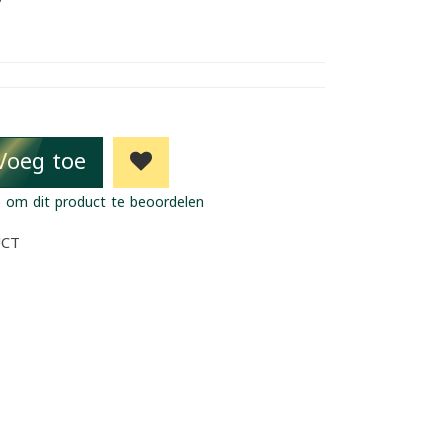
7
Voeg toe
 om dit product te beoordelen
UCT