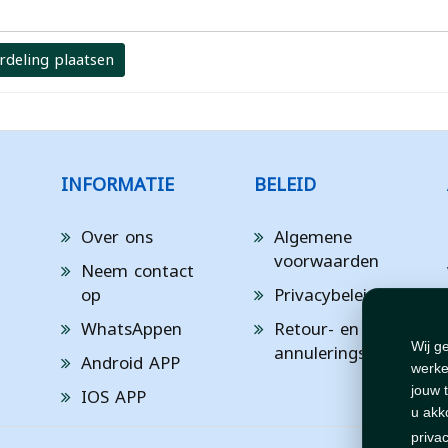
rdeling plaatsen
INFORMATIE
BELEID
Over ons
Algemene
voorwaarden
Neem contact
op
Privacybeleid
WhatsAppen
Retour- en
annuleringsbeleid
Wij g
Android APP
werke
IOS APP
jouw 
u akk
priva