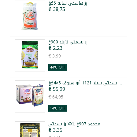
رز هاشمي سايه 5كغ
€ 38,75
رز بسمتي نازيلا 900غ
€ 2,23
€ 3,99
44% OFF
طرد رز بسمتي سيلا 1121 أبو سيوف 5×4كغ
€ 55,99
€ 64,95
14% OFF
رز بسمتي XXL محمود 907غ
€ 3,35