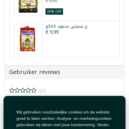
€ 4,49
25% OFF
رز بسمتي محمود 4.5كغ
€ 9,99
Gebruiker reviews
0/5
Beoordeel dit product!
Wij gebruiken noodzakelijke cookies om de website
goed te laten werken. Analyse- en marketingcookies
gebruiken wij alleen met jouw toestemming. Verder