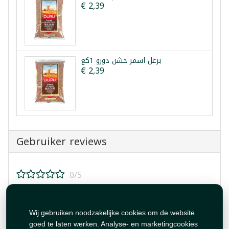
€ 2,39
برغل اسمر خشن دورو 1كغ
€ 2,39
Gebruiker reviews
0/5
Beoordeel dit product!
Wij gebruiken noodzakelijke cookies om de website
goed te laten werken. Analyse- en marketingcookies