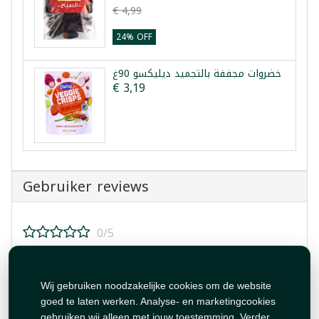
€ 4,99
24% OFF
خضروات مجففة بالتجميد ديليكسو 90غ
€ 3,19
Gebruiker reviews
0/5
Beoordeel dit product!
Wij gebruiken noodzakelijke cookies om de website
goed te laten werken. Analyse- en marketingcookies
gebruiken wij alleen met jouw toestemming. Verder