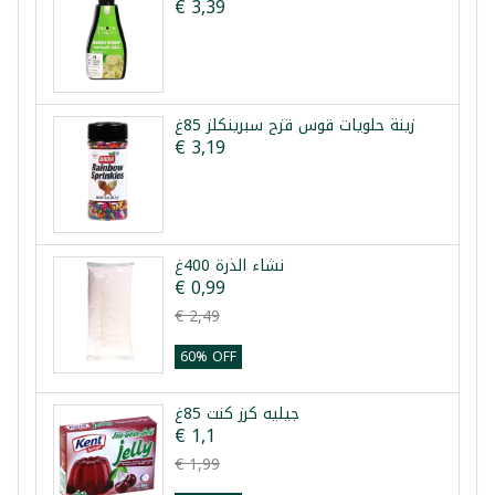
€ 3,39
زينة حلويات قوس قزح سبرينكلز 85غ
€ 3,19
نشاء الذرة 400غ
€ 0,99
€ 2,49
60% OFF
جيليه كرز كنت 85غ
€ 1,1
€ 1,99