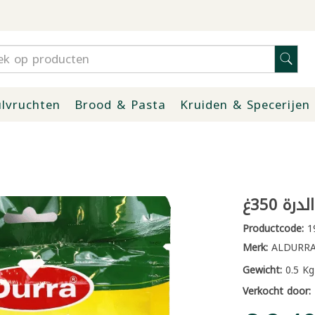
lvruchten
Brood & Pasta
Kruiden & Specerijen
رة 350غ
Productcode:
1
Merk:
ALDURR
Gewicht:
0.5 Kg
Verkocht door: