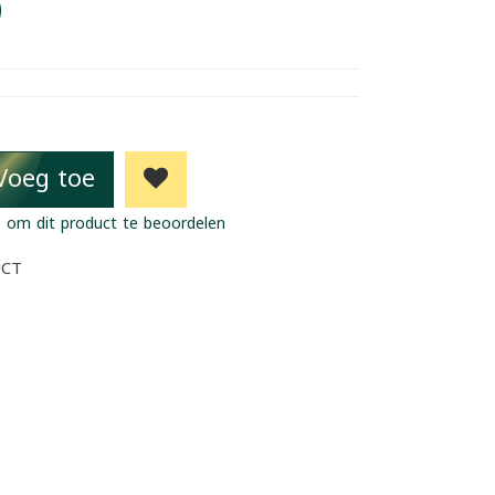
9
Voeg toe
 om dit product te beoordelen
UCT