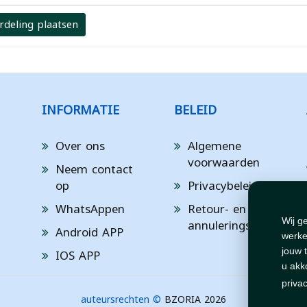
rdeling plaatsen
INFORMATIE
BELEID
Over ons
Algemene
voorwaarden
Neem contact
op
Privacybeleid
WhatsAppen
Retour- en
annuleringsbeleid
Wij g
Android APP
werke
IOS APP
jouw 
u akk
priva
auteursrechten ©
BZORIA 2026