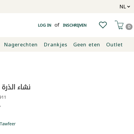
of
LOG IN
INSCHRIJVEN
0
Nagerechten
Drankjes
Geen eten
Outlet
نشاء الذرة الد
911
A
Tawfeer