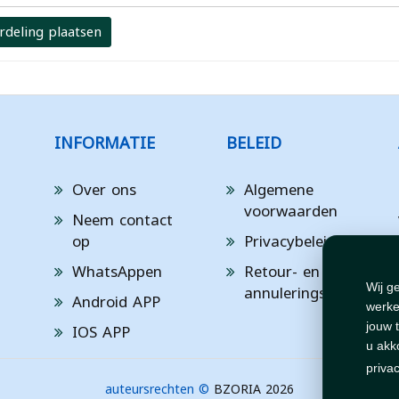
rdeling plaatsen
INFORMATIE
BELEID
Over ons
Algemene
voorwaarden
Neem contact
op
Privacybeleid
WhatsAppen
Retour- en
annuleringsbeleid
Wij g
Android APP
werke
IOS APP
jouw 
u akk
priva
auteursrechten ©
BZORIA 2026