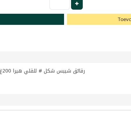
Toevo
Chips For Frying # Shape Heera 200g | رقائق شيبس شكل # للقلي هيرا 200غ