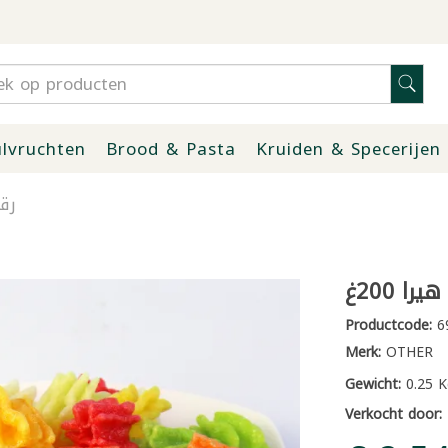
lvruchten
Brood & Pasta
Kruiden & Specerijen
رقا
 200غ
Productcode:
6
Merk:
OTHER
Gewicht:
0.25 K
Verkocht door: