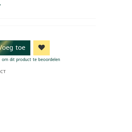
4
Voeg toe
 om dit product te beoordelen
UCT