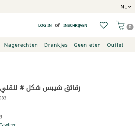
of
LOG IN
INSCHRIJVEN
0
Nagerechten
Drankjes
Geen eten
Outlet
رقائق شيبس شكل # للقلي هيرا
983
g
Tawfeer