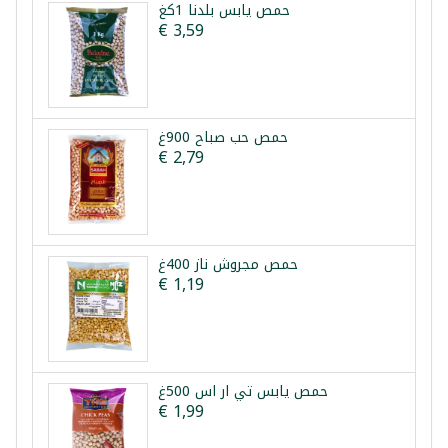
حمص يابس بلدنا 1كغ
€ 3,59
حمص حب صباح 900غ
€ 2,79
حمص مجروش ناز 400غ
€ 1,19
حمص يابس تي ار اس 500غ
€ 1,99