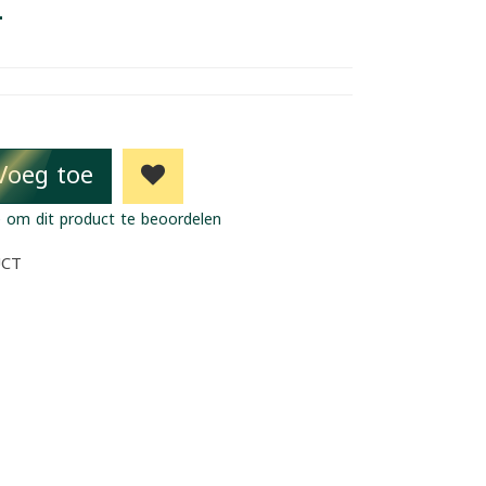
4
Voeg toe
 om dit product te beoordelen
UCT