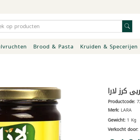
lvruchten
Brood & Pasta
Kruiden & Specerijen
بى كرز لارا
Productcode:
7
Merk:
LARA
Gewicht:
1 Kg
Verkocht door: