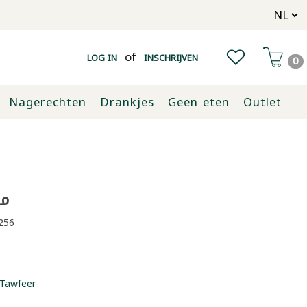
of
LOG IN
INSCHRIJVEN
0
Nagerechten
Drankjes
Geen eten
Outlet
مر
256
Tawfeer