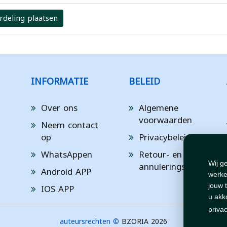
rdeling plaatsen
INFORMATIE
BELEID
Over ons
Algemene
voorwaarden
Neem contact
op
Privacybeleid
WhatsAppen
Retour- en
annuleringsbeleid
Wij g
Android APP
werke
IOS APP
jouw 
u akk
priva
auteursrechten ©
BZORIA 2026