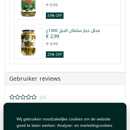
€ 2,99
33% OFF
مخلل خيار سلطان الجبل 1300غ
€ 2,99
€ 3,99
25% OFF
Gebruiker reviews
0/5
Beoordeel dit product!
Wij gebruiken noodzakelijke cookies om de website
goed te laten werken. Analyse- en marketingcookies