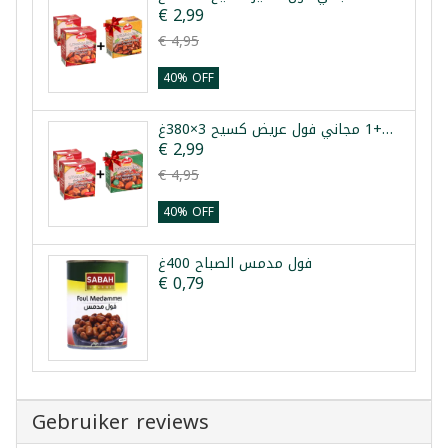
€ 2,99
€ 4,95
40% OFF
عرض فول مدمس حار 2+1 مجاني فول عريض كسيح 3×380غ
€ 2,99
€ 4,95
40% OFF
فول مدمس الصباح 400غ
€ 0,79
Gebruiker reviews