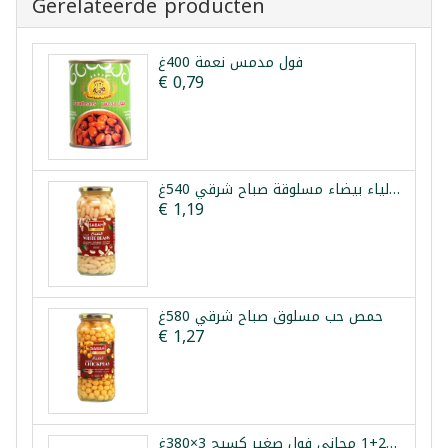
Gerelateerde producten
فول مدمس نعمة 400غ
€ 0,79
فاصولياء بيضاء مسلوقة صباح شرقي 540غ
€ 1,19
حمص حب مسلوق صباح شرقي 580غ
€ 1,27
عرض فول مدمس حار 2+1 مجاني فول صغير كسيح 3×380غ