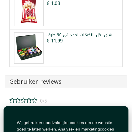
€ 1,03
شاي بكل النكهات احمد تي 90 ظرف
€ 11,99
Gebruiker reviews
0/5
Beoordeel dit product!
Wij gebruiken noodzakelijke cookies om de website
goed te laten werken. Analyse- en marketingcookies