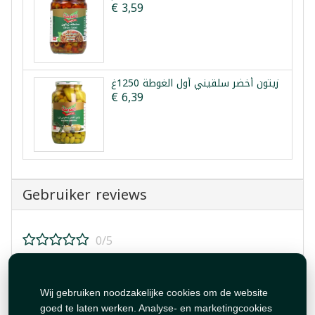
€ 3,59
زيتون أخضر سلقيني أول الغوطة 1250غ
€ 6,39
Gebruiker reviews
0/5
Beoordeel dit product!
Wij gebruiken noodzakelijke cookies om de website
goed te laten werken. Analyse- en marketingcookies