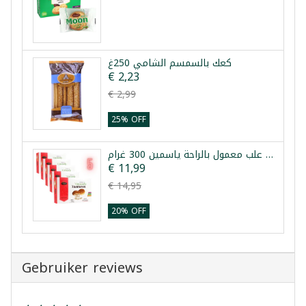
كعك بالسمسم الشامي 250غ
€ 2,23
€ 2,99
25% OFF
خمس علب معمول بالراحة ياسمين 300 غرام
€ 11,99
€ 14,95
20% OFF
Gebruiker reviews