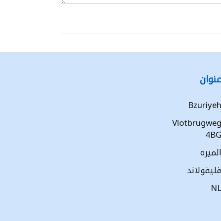
نوان
Bzuriye
Vlotbrugwe
4B
لميره
ليفولاند
N