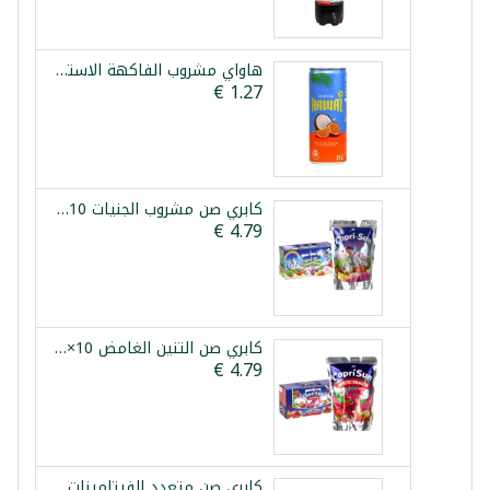
هاواي مشروب الفاكهة الاستوائية 250مل
كابري صن مشروب الجنيات 10×200مل
كابري صن التنين الغامض 10×200مل
كابري صن متعدد الفيتامينات 10×200مل