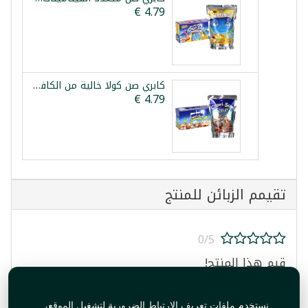
كابري صن كولا خالية من الكافيين 10×200مل
تقيمم الزبائن للمنتج
0/5
قيم هذا المنتج!
نستخدم ملفات تعريف الارتباط الضرورية لتشغيل الموقع،