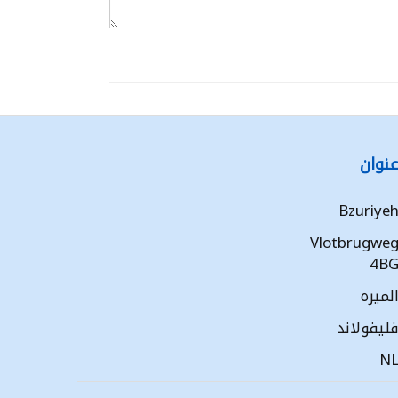
نوان
Bzuriye
Vlotbrugwe
4B
لميره
ليفولاند
N