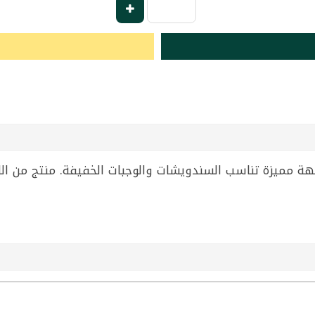
 حار من زوان، وزن 850 غرام، بنكهة مميزة تناسب السندويشات والوجبات الخفيفة