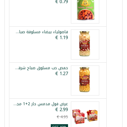
فاصولياء بيضاء مسلوقة صباح شرقي 540غ
حمص حب مسلوق صباح شرقي 580غ
عرض فول مدمس حار 2+1 مجاني فول صغير كسيح 3×380غ