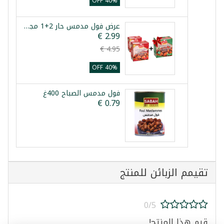
40% OFF
عرض فول مدمس حار 2+1 مجاني فول عريض كسيح 3×380غ
40% OFF
فول مدمس الصباح 400غ
تقيمم الزبائن للمنتج
0/5
قيم هذا المنتج!