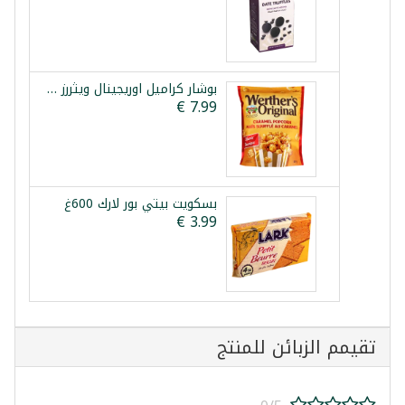
بوشار كراميل اوريجينال ويثررز 624غ
بسكويت بيتي بور لارك 600غ
تقيمم الزبائن للمنتج