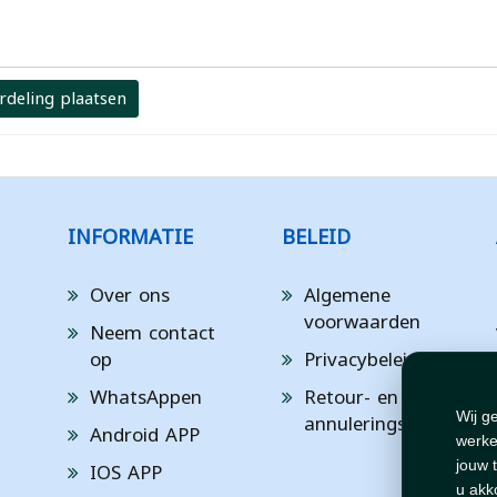
rdeling plaatsen
INFORMATIE
BELEID
Over ons
Algemene
voorwaarden
Neem contact
op
Privacybeleid
WhatsAppen
Retour- en
annuleringsbeleid
Wij g
Android APP
werke
IOS APP
jouw 
u akk