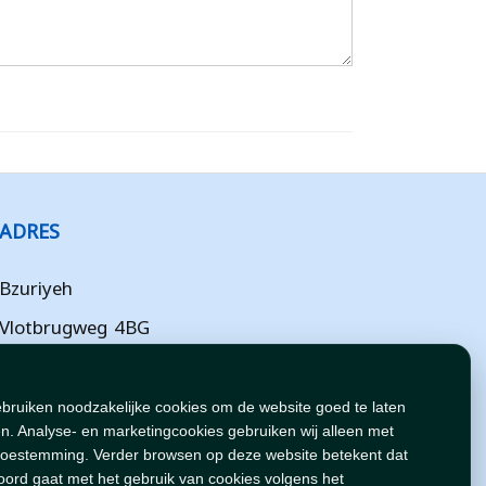
ADRES
Bzuriyeh
Vlotbrugweg 4BG
Almere
Flevoland
ebruiken noodzakelijke cookies om de website goed te laten
n. Analyse- en marketingcookies gebruiken wij alleen met
NL
toestemming. Verder browsen op deze website betekent dat
oord gaat met het gebruik van cookies volgens het